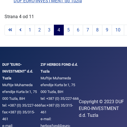
DUF EURO-INVESTMENT dd Tuzla
Strana 4 od 11
1
2
3
4
5
6
7
8
9
10
DUF "EURO-
ZIF HERBOS FOND d.d.
INVESTMENT" d.d.
Tuzla
Tuzla
Muftije Muhameda
Muftije Muhameda
efendije Kurta br.1, 75
efendije Kurta br.1, 75
000 Tuzla, BiH
000 Tuzla, BiH
tel: +387 (0) 35/227-666
Copyright © 2023 DUF
tel: +387 (0) 35/227-666
fax:+387 (0) 35/315-
EURO-INVESTMENT
fax:+387 (0) 35/315-
461
d.d. Tuzla
461
e-mail:
e-mail:
herbosfond@euro-