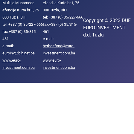
Muftije Muhameda
efendije Kurta br.1, 75
efendije Kurta br.1, 75
000 Tuzla, BiH
000 Tuzla, BiH
tel: +387 (0) 35/227-666
Copyright © 2023 DUF
tel: +387 (0) 35/227-666
fax:+387 (0) 35/315-
EURO-INVESTMENT
fax:+387 (0) 35/315-
461
d.d. Tuzla
461
e-mail:
e-mail:
herbosfond@euro-
euroinv@bih.net.ba
investment.com.ba
www.euro-
www.euro-
investment.com.ba
investment.com.ba