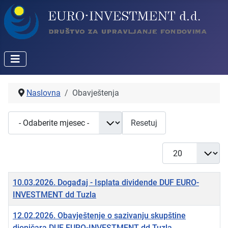
Naslovna
Obavještenja
- Odaberite mjesec -
Resetuj
Prikaži broj
Naslov
10.03.2026. Događaj - Isplata dividende DUF EURO-
INVESTMENT dd Tuzla
12.02.2026. Obavještenje o sazivanju skupštine
dioničara DUF EURO-INVESTMENT dd Tuzla