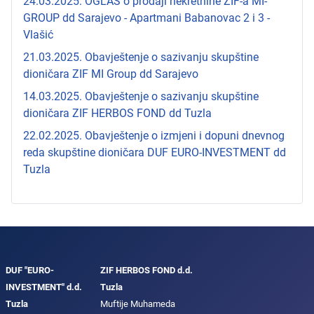
24.03.2025. OGLAS o prodaji nekretnine ZIF-a MI-
GROUP dd Sarajevo - Apartmani Babanovac 2 i 3 -
Vlašić
21.03.2025. Obavještenje o sazivanju skupštine
dioničara ZIF MI Group dd Sarajevo
14.03.2025. Obavještenje o sazivanju skupštine
dioničara ZIF HERBOS FOND dd Tuzla
22.02.2025. Obavještenje o izmjeni i dopuni dnevnog
reda skupštine dioničara DUF EURO-INVESTMENT dd
Tuzla
DUF "EURO-
ZIF HERBOS FOND d.d.
INVESTMENT" d.d.
Tuzla
Tuzla
Muftije Muhameda