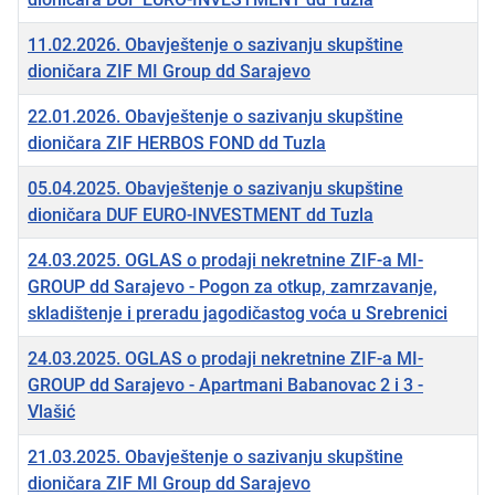
11.02.2026. Obavještenje o sazivanju skupštine
dioničara ZIF MI Group dd Sarajevo
22.01.2026. Obavještenje o sazivanju skupštine
dioničara ZIF HERBOS FOND dd Tuzla
05.04.2025. Obavještenje o sazivanju skupštine
dioničara DUF EURO-INVESTMENT dd Tuzla
24.03.2025. OGLAS o prodaji nekretnine ZIF-a MI-
GROUP dd Sarajevo - Pogon za otkup, zamrzavanje,
skladištenje i preradu jagodičastog voća u Srebrenici
24.03.2025. OGLAS o prodaji nekretnine ZIF-a MI-
GROUP dd Sarajevo - Apartmani Babanovac 2 i 3 -
Vlašić
21.03.2025. Obavještenje o sazivanju skupštine
dioničara ZIF MI Group dd Sarajevo