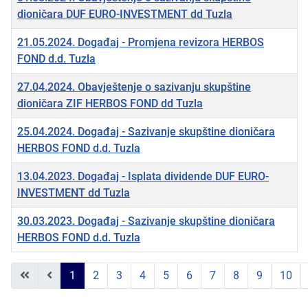
dioničara DUF EURO-INVESTMENT dd Tuzla
21.05.2024. Događaj - Promjena revizora HERBOS
FOND d.d. Tuzla
27.04.2024. Obavještenje o sazivanju skupštine
dioničara ZIF HERBOS FOND dd Tuzla
25.04.2024. Događaj - Sazivanje skupštine dioničara
HERBOS FOND d.d. Tuzla
13.04.2023. Događaj - Isplata dividende DUF EURO-
INVESTMENT dd Tuzla
30.03.2023. Događaj - Sazivanje skupštine dioničara
HERBOS FOND d.d. Tuzla
Članci
1
2
3
4
5
6
7
8
9
10
Strana 1 od 11