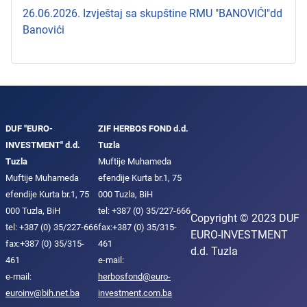
26.06.2026. Izvještaj sa skupštine RMU "BANOVIĆI"dd
Banovići
DUF "EURO-
ZIF HERBOS FOND d.d.
INVESTMENT" d.d.
Tuzla
Tuzla
Muftije Muhameda
Muftije Muhameda
efendije Kurta br.1, 75
efendije Kurta br.1, 75
000 Tuzla, BiH
000 Tuzla, BiH
tel: +387 (0) 35/227-666
Copyright © 2023 DUF
tel: +387 (0) 35/227-666
fax:+387 (0) 35/315-
EURO-INVESTMENT
fax:+387 (0) 35/315-
461
d.d. Tuzla
461
e-mail:
e-mail:
herbosfond@euro-
euroinv@bih.net.ba
investment.com.ba